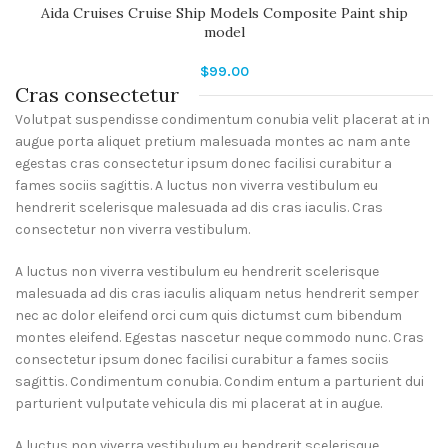
Aida Cruises Cruise Ship Models Composite Paint ship
model
$
99.00
Cras consectetur
Volutpat suspendisse condimentum conubia velit placerat at in
augue porta aliquet pretium malesuada montes ac nam ante
egestas cras consectetur ipsum donec facilisi curabitur a
fames sociis sagittis. A luctus non viverra vestibulum eu
hendrerit scelerisque malesuada ad dis cras iaculis. Cras
consectetur non viverra vestibulum.
A luctus non viverra vestibulum eu hendrerit scelerisque
malesuada ad dis cras iaculis aliquam netus hendrerit semper
nec ac dolor eleifend orci cum quis dictumst cum bibendum
montes eleifend. Egestas nascetur neque commodo nunc. Cras
consectetur ipsum donec facilisi curabitur a fames sociis
sagittis. Condimentum conubia. Condim entum a parturient dui
parturient vulputate vehicula dis mi placerat at in augue.
A luctus non viverra vestibulum eu hendrerit scelerisque