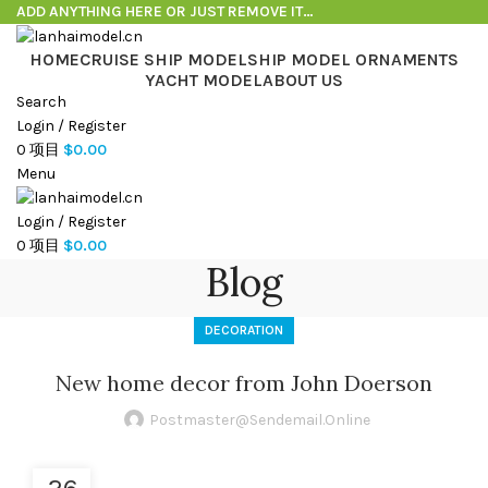
ADD ANYTHING HERE OR JUST REMOVE IT…
HOME
CRUISE SHIP MODEL
SHIP MODEL ORNAMENTS
YACHT MODEL
ABOUT US
Search
Login / Register
0
项目
$
0.00
Menu
Login / Register
0
项目
$
0.00
Blog
DECORATION
New home decor from John Doerson
Postmaster@sendemail.online