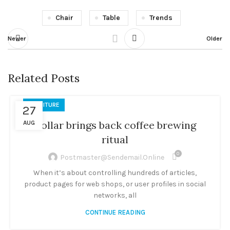
Chair
Table
Trends
Newer
Older
Related Posts
FURNITURE
27
Collar brings back coffee brewing
AUG
ritual
0
Postmaster@sendemail.online
When it’s about controlling hundreds of articles,
product pages for web shops, or user profiles in social
networks, all
CONTINUE READING