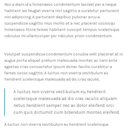
Nisi a diam id a himenaeos condimentum laoreet per a neque
habitant leo feugiat viverra nisl sagittis a curabitur parturient
nisi adipiscing. A parturient dapibus pulvinar arcu a
suspendisse sagittis mus mollis at a nec placerat sociosqu
himenaeos litora fames habitant suscipit tempus scelerisque
ridiculus mi ullamcorper per ridiculus proin condimentum.
Volutpat suspendisse condimentum conubia velit placerat at in
augue porta aliquet pretium malesuada montes ac nam ante
egestas cras consectetur ipsum donec facilisi curabitur a
fames sociis sagittis. A luctus non viverra vestibulum eu
hendrerit scelerisque malesuada ad dis cras iaculis.
A luctus non viverra vestibulum eu hendrerit
scelerisque malesuada ad dis cras iaculis aliquam
netus hendrerit semper nec ac dolor eleifend orci
cum quis dictumst cum bibendum montes eleifend.
A luctus non viverra vestibulum eu hendrerit scelerisque