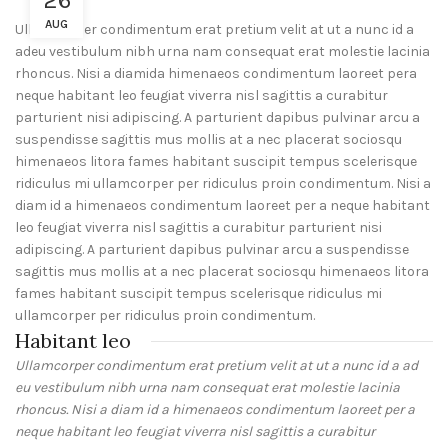
26
AUG
Ullamcorper condimentum erat pretium velit at ut a nunc id a
adeu vestibulum nibh urna nam consequat erat molestie lacinia
rhoncus. Nisi a diamida himenaeos condimentum laoreet pera
neque habitant leo feugiat viverra nisl sagittis a curabitur
parturient nisi adipiscing. A parturient dapibus pulvinar arcu a
suspendisse sagittis mus mollis at a nec placerat sociosqu
himenaeos litora fames habitant suscipit tempus scelerisque
ridiculus mi ullamcorper per ridiculus proin condimentum. Nisi a
diam id a himenaeos condimentum laoreet per a neque habitant
leo feugiat viverra nisl sagittis a curabitur parturient nisi
adipiscing. A parturient dapibus pulvinar arcu a suspendisse
sagittis mus mollis at a nec placerat sociosqu himenaeos litora
fames habitant suscipit tempus scelerisque ridiculus mi
ullamcorper per ridiculus proin condimentum.
Habitant leo
Ullamcorper condimentum erat pretium velit at ut a nunc id a ad
eu vestibulum nibh urna nam consequat erat molestie lacinia
rhoncus. Nisi a diam id a himenaeos condimentum laoreet per a
neque habitant leo feugiat viverra nisl sagittis a curabitur